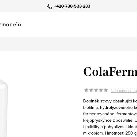
+420 730 533 233
rmonelo
ColaFer
Neohodnoceno
Doplněk stravy obsahující k
biofilmu, hydrolyzovaného 
fermentovaného, fermentova
klejopryskyřice z boswelie. Ú
flexibility a pohyblivosti kl
mikrobiom. Hmotnost: 250 g