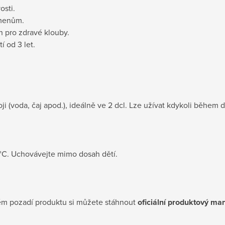
osti.
kmenům.
 pro zdravé klouby.
 od 3 let.
 (voda, čaj apod.), ideálně ve 2 dcl. Lze užívat kdykoli během dne
 °C. Uchovávejte mimo dosah dětí.
kém pozadí produktu si můžete stáhnout
oficiální produktový m