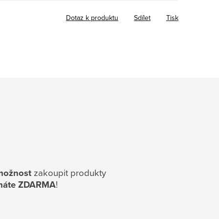
Dotaz k produktu
Sdílet
Tisk
možnost
zakoupit produkty
í) máte ZDARMA
!