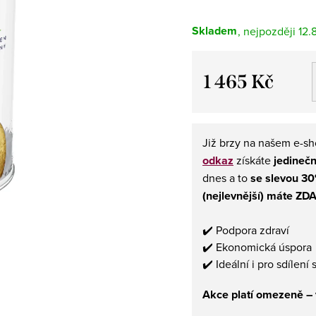
Skladem
12.
1 465 Kč
Měrná
cena:
Již brzy na našem e-sh
odkaz
získáte
jedineč
dnes a to
se slevou 3
(nejlevnější) máte Z
✔️ Podpora zdraví
✔️ Ekonomická úspor
✔️ Ideální i pro sdílen
Akce platí omezeně – v