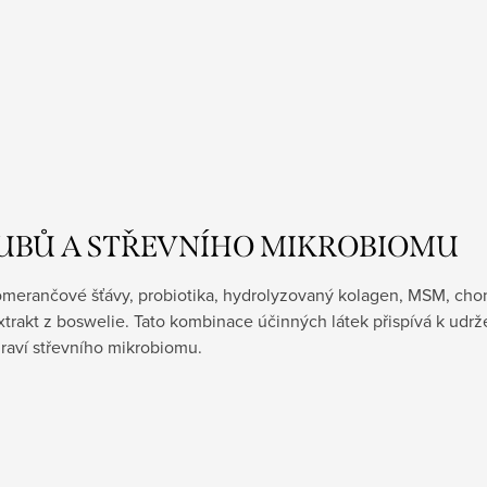
UBŮ A STŘEVNÍHO MIKROBIOMU
omerančové šťávy, probiotika, hydrolyzovaný kolagen, MSM, chon
rakt z boswelie. Tato kombinace účinných látek přispívá k udrž
zdraví střevního mikrobiomu.