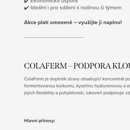
✔️ Ekonomická úspora
✔️ Ideální i pro sdílení s rodinou či týmem
Akce platí omezeně – využijte ji naplno!
-----------------------------------------
COLAFERM – PODPORA KLO
ColaFerm je doplněk stravy obsahující koncentrát p
fermentovanou kurkumu, kyselinu hyaluronovou a ext
jejich flexibility a pohyblivosti, zároveň podporuje 
Hlavní přínosy: