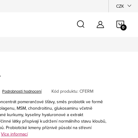
CZK
NÁKU
KOŠÍ
m
Kód produktu:
CFERM
Podrobnosti hodnocení
oncentrát pomerančové šťávy, směs probiotik ve formě
kolagenu, MSM, chondroitinu, glukosaminu včetně
né kurkumy, kyseliny hyaluronové a extrakt
činné látky přispívají k udržení normálního stavu kloubů,
oubů. Probiotické kmeny příznivě působí na střevní
Více informací