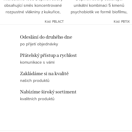
obsahující směs koncentrované
unikátní kombinaci 5 kmenů
rozpustné vlákniny z kukuřice,
psychobiotik ve formě biofilmu,
pšenice (zcela bez lepku),
které se podílejí na ovlivňování
Kód:
PBLACT
Kód:
PBTIX
čekankové vlákniny, inulinu a mix
osy STŘEVO-MOZEK.
prebiotik nové generace,...
V kombinaci s fermentovanou
O
Odeslání do druhého dne
kyselinou...
po přijetí objednávky
v
l
Přátelský přístup a rychlost
á
komunikace s vámi
d
Zakládáme si na kvalitě
a
našich produktů
c
í
Nabízíme široký sortiment
p
kvalitních produktů
r
v
k
y