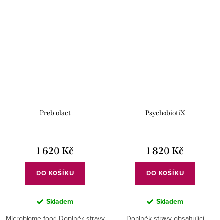
Prebiolact
PsychobiotiX
1 620 Kč
1 820 Kč
DO KOŠÍKU
DO KOŠÍKU
Skladem
Skladem
Microbiome food Doplněk stravy
Doplněk stravy obsahující