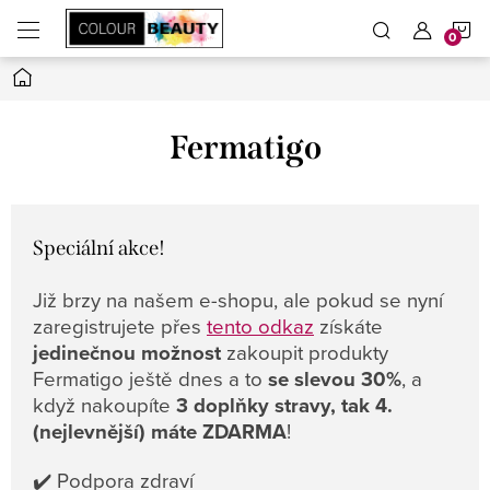
Přejít
N
na
obsah
Domů
K
Fermatigo
Speciální akce!
Již brzy na našem e-shopu, ale pokud se nyní
zaregistrujete přes
tento odkaz
získáte
jedinečnou možnost
zakoupit produkty
Fermatigo ještě dnes a to
se slevou 30%
, a
když nakoupíte
3 doplňky stravy, tak 4.
(nejlevnější) máte ZDARMA
!
✔️ Podpora zdraví