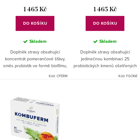
k
1 465 Kč
1 465 Kč
t
ů
DO KOŠÍKU
DO KOŠÍKU
Skladem
Skladem
Doplněk stravy obsahující
Doplněk stravy obsahující
koncentrát pomerančové šťávy,
jedinečnou kombinaci 25
směs probiotik ve formě biofilmu,
probiotických kmenů ošetřených
hydrolyzovaného kolagenu, MSM,
tyndalizační technologií, směs 36
Kód:
CFERM
Kód:
FGONE
chondroitinu, glukosaminu
druhů fermentovaného ovoce a
včetně fermentovaného,...
zeleniny a rozpustné vlákniny,...