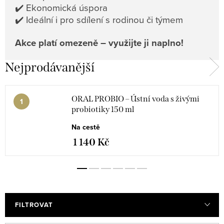
✔️ Ekonomická úspora
✔️ Ideální i pro sdílení s rodinou či týmem
Akce platí omezeně – využijte ji naplno!
Nejprodávanější
ORAL PROBIO – Ústní voda s živými
probiotiky 150 ml
Na cestě
1 140 Kč
FILTROVAT