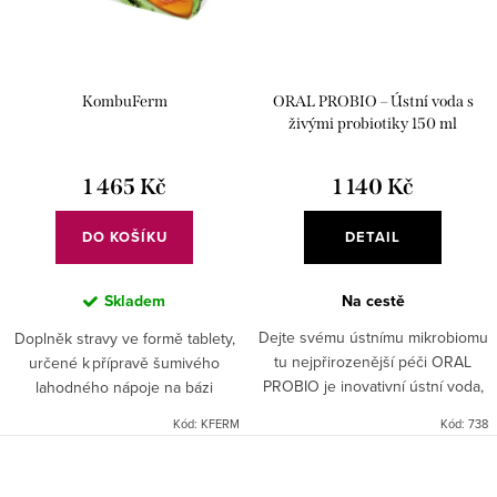
KombuFerm
ORAL PROBIO – Ústní voda s
živými probiotiky 150 ml
1 465 Kč
1 140 Kč
DO KOŠÍKU
DETAIL
Skladem
Na cestě
Dejte svému ústnímu mikrobiomu
Doplněk stravy ve formě tablety,
tu nejpřirozenější péči ORAL
určené k přípravě šumivého
PROBIO je inovativní ústní voda,
lahodného nápoje na bázi
která kombinuje jemné přírodní
fermentované kombuchy,
Kód:
KFERM
Kód:
738
složky a živá probiotika pro
v kombinaci se 4 testovanými
skutečně moderní péči o...
živými probiotickými kmeny ve
formě...