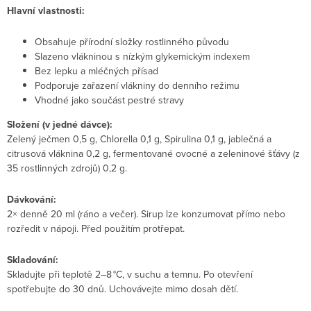
Hlavní vlastnosti:
Obsahuje přírodní složky rostlinného původu
Slazeno vlákninou s nízkým glykemickým indexem
Bez lepku a mléčných přísad
Podporuje zařazení vlákniny do denního režimu
Vhodné jako součást pestré stravy
Složení (v jedné dávce):
Zelený ječmen 0,5 g, Chlorella 0,1 g, Spirulina 0,1 g, jablečná a
citrusová vláknina 0,2 g, fermentované ovocné a zeleninové šťávy (z
35 rostlinných zdrojů) 0,2 g.
Dávkování:
2× denně 20 ml (ráno a večer). Sirup lze konzumovat přímo nebo
rozředit v nápoji. Před použitím protřepat.
Skladování:
Skladujte při teplotě 2–8 °C, v suchu a temnu. Po otevření
spotřebujte do 30 dnů. Uchovávejte mimo dosah dětí.