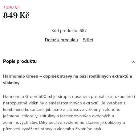
1 290 Kč
849 Kč
Měrná
cena:
Kód produktu:
687
Dotaz k produktu
Sdílet
Popis produktu
Harmonelo Green – doplněk stravy na bázi rostlinných extraktů a
vlákniny
Harmonelo Green 500 ml je sirup s obsahem prebiotické rozpustné i
nerozpustné vlákniny a směsi rostlinných extraktů. Je vyroben z
kombinace kukuřičné, jablečné a citrusové vlákniny, zeleného
ječmene, chlorelly, spiruliny a fermentovaných ovocných a
zeleninových šťáv. Díky pečlivě zvolenému složení je oblíbený u
příznivců vyvážené stravy a aktivního životního stylu.