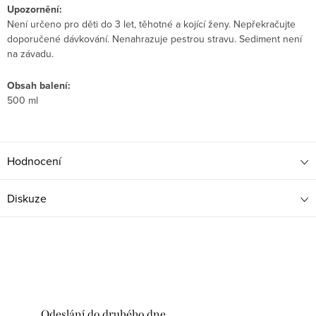
Upozornění:
Není určeno pro děti do 3 let, těhotné a kojící ženy. Nepřekračujte
doporučené dávkování. Nenahrazuje pestrou stravu. Sediment není
na závadu.
Obsah balení:
500 ml
Hodnocení
Diskuze
Odeslání do druhého dne