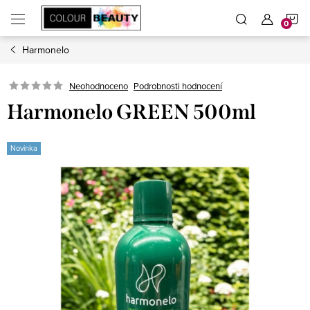
Přejít
N
na
obsah
Harmonelo
K
Neohodnoceno
Podrobnosti hodnocení
Harmonelo GREEN 500ml
Novinka