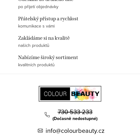
po přijetí objednávky
Přátelský přístup a rychlost
komunikace s vámi
Zakládáme si na kvalitě
našich produktů
Nabízíme široký sortiment
kvalitních produktů
Z
á
p
a
730 533 233
t
(Dočasně nedostupné)
í
info@colourbeauty.cz