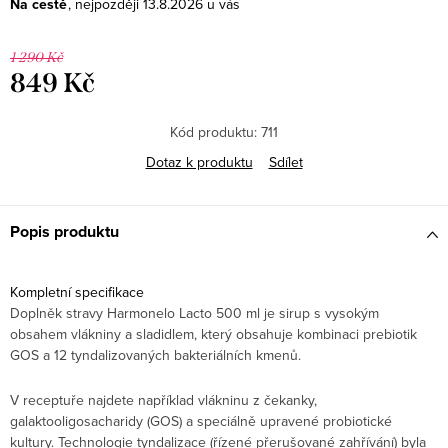
Na cestě
13.8.2026
1 290 Kč
849 Kč
Měrná
cena:
Kód produktu:
711
Dotaz k produktu
Sdílet
Popis produktu
Kompletní specifikace
Doplněk stravy Harmonelo Lacto 500 ml je sirup s vysokým
obsahem vlákniny a sladidlem, který obsahuje kombinaci prebiotik
GOS a 12 tyndalizovaných bakteriálních kmenů.
V receptuře najdete například vlákninu z čekanky,
galaktooligosacharidy (GOS) a speciálně upravené probiotické
kultury. Technologie tyndalizace (řízené přerušované zahřívání) byla