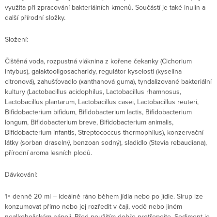
využita při zpracování bakteriálních kmenů. Součástí je také inulin a
další přírodní složky.
Složení:
Čištěná voda, rozpustná vláknina z kořene čekanky (Cichorium
intybus), galaktooligosacharidy, regulátor kyselosti (kyselina
citronová), zahušťovadlo (xanthanová guma), tyndalizované bakteriální
kultury (Lactobacillus acidophilus, Lactobacillus rhamnosus,
Lactobacillus plantarum, Lactobacillus casei, Lactobacillus reuteri,
Bifidobacterium bifidum, Bifidobacterium lactis, Bifidobacterium
longum, Bifidobacterium breve, Bifidobacterium animalis,
Bifidobacterium infantis, Streptococcus thermophilus), konzervační
látky (sorban draselný, benzoan sodný), sladidlo (Stevia rebaudiana),
přírodní aroma lesních plodů.
Dávkování:
1× denně 20 ml – ideálně ráno během jídla nebo po jídle. Sirup lze
konzumovat přímo nebo jej rozředit v čaji, vodě nebo jiném
nealkoholickém nápoji. Před použitím dobře protřepejte. Sediment je