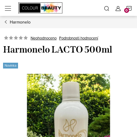
Přejít
N
na
obsah
Harmonelo
K
Neohodnoceno
Podrobnosti hodnocení
Harmonelo LACTO 500ml
Novinka